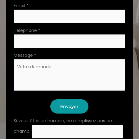
Email
*
Téléphone
*
Message
*
Envoyer
Si vous êtes un humain, ne remplissez pas ce
champ.