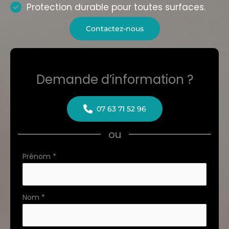
Protection durable pour toutes surfaces.
Contactez-nous
Demande d’information ?
07 63 71 52 96
ou
Formulaire
Prénom
*
simple
avec
téléphone
Nom
*