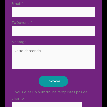
Email
*
Téléphone
*
Message
*
Envoyer
Si vous êtes un humain, ne remplissez pas ce
champ.