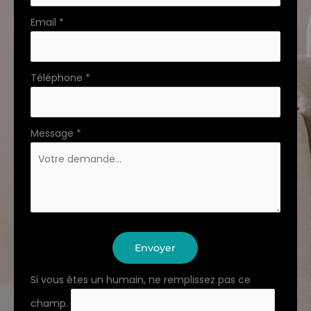
Email
*
Téléphone
*
Message
*
Envoyer
Si vous êtes un humain, ne remplissez pas ce
champ.