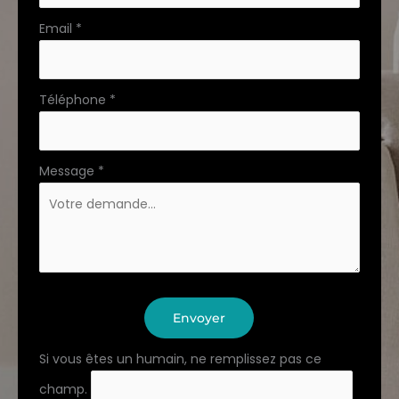
Email
*
Téléphone
*
Message
*
Envoyer
Si vous êtes un humain, ne remplissez pas ce
champ.