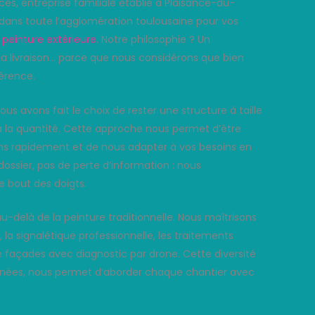
ices, entreprise familiale établie à Plaisance-du-
dans toute l’agglomération toulousaine pour vos
t
peinture extérieure
. Notre philosophie ? Un
 la livraison… parce que nous considérons que bien
férence.
us avons fait le choix de rester une structure à taille
 à la quantité. Cette approche nous permet d’être
ons rapidement et de nous adapter à vos besoins en
dossier, pas de perte d’information : nous
e bout des doigts.
au-delà de la peinture traditionnelle. Nous maîtrisons
 la signalétique professionnelle, les traitements
e façades avec diagnostic par drone. Cette diversité
années, nous permet d’aborder chaque chantier avec