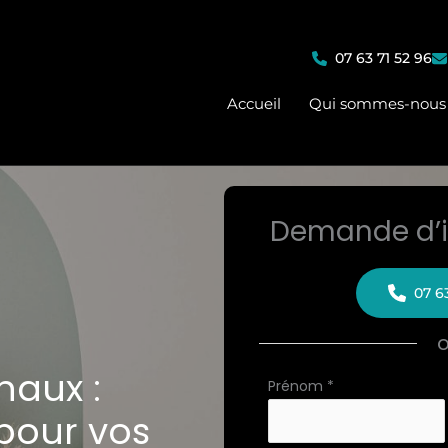
07 63 71 52 96
Accueil
Qui sommes-nous
Demande d’i
07 6
naux :
Formulaire
Prénom
*
simple
 pour vos
avec