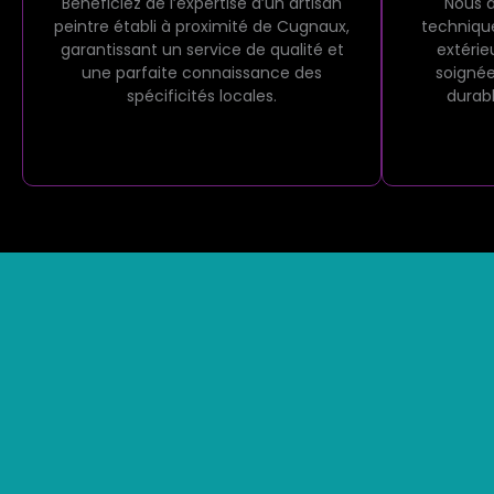
Bénéficiez de l’expertise d’un artisan
Nous a
peintre établi à proximité de Cugnaux,
technique
garantissant un service de qualité et
extérie
une parfaite connaissance des
soignée
spécificités locales.
durab