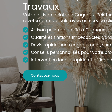
Travaux
Votre artisan peintre à Cugnaux. Peinture
revêtements de sols avec un service cli
Artisan peintre qualifié à Cugnaux.
Qualité et finitions impeccables gara
Devis rapide, sans engagement, sur 
Conseils personnalisés pour votre proj
Intervention locale rapide et efficace
Contactez-nous