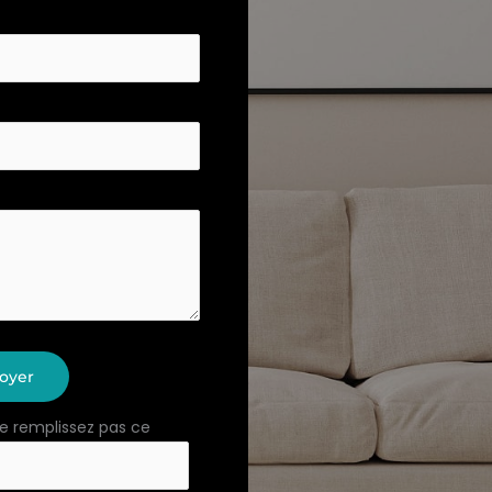
oyer
e remplissez pas ce