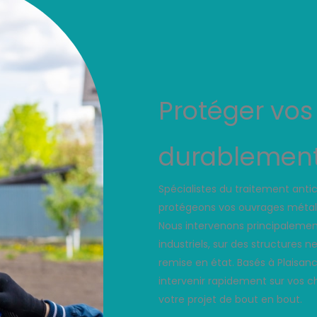
Protéger vo
durablement 
Spécialistes du traitement ant
protégeons vos ouvrages métalliq
Nous intervenons principalement 
industriels, sur des structure
remise en état. Basés à Plaisan
intervenir rapidement sur vos ch
votre projet de bout en bout.