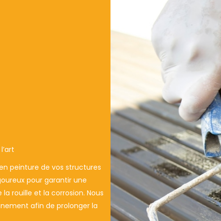
l’art
en peinture de vos structures
goureux pour garantir une
a rouille et la corrosion. Nous
nement afin de prolonger la