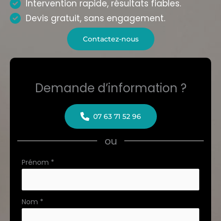
Intervention rapide, résultats fiables.
Devis gratuit, sans engagement.
Contactez-nous
Demande d’information ?
07 63 71 52 96
ou
Formulaire
Prénom
*
simple
avec
téléphone
Nom
*