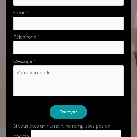
Email
*
Téléphone
*
Message
*
Envoyer
Si vous êtes un humain, ne remplissez pas ce
champ.