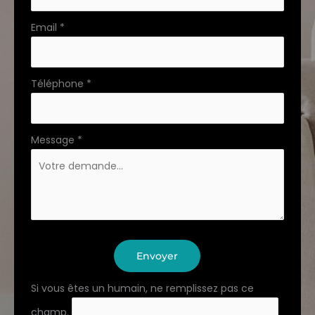
Email
*
Téléphone
*
Message
*
Envoyer
Si vous êtes un humain, ne remplissez pas ce
champ.