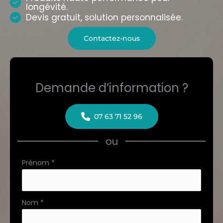
longévité.
Devis gratuit, solution personnalisée.
Contactez-nous
Demande d’information ?
07 63 71 52 96
ou
Formulaire
Prénom
*
simple
avec
téléphone
Nom
*