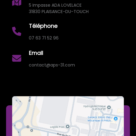
5 Impasse ADA LOVELACE
31830 PLAISANCE-DU-TOUCH
Téléphone
07 63 71 52 96
Email
contact@aps-31.com