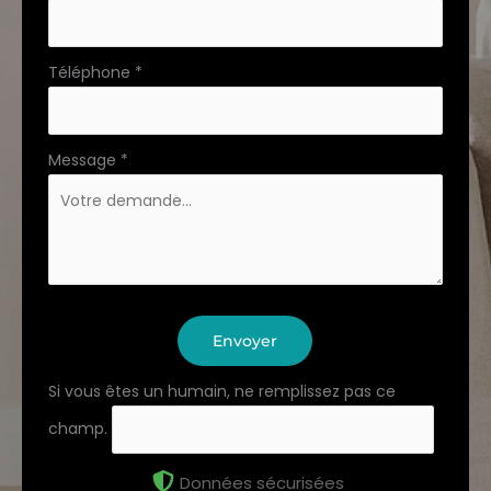
Téléphone
*
Message
*
Envoyer
Si vous êtes un humain, ne remplissez pas ce
champ.
Données sécurisées