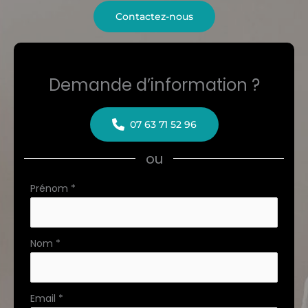
Contactez-nous
Demande d’information ?
07 63 71 52 96
ou
Formulaire
Prénom
*
simple
avec
téléphone
Nom
*
Email
*