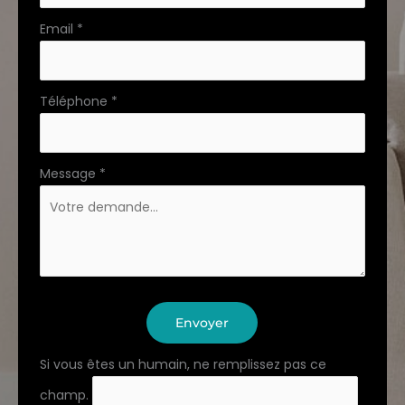
Email
*
Téléphone
*
Message
*
Envoyer
Si vous êtes un humain, ne remplissez pas ce
champ.