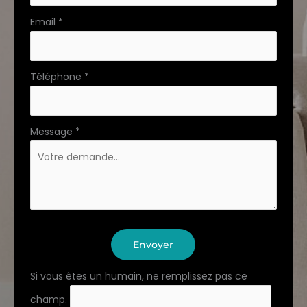
Email
*
Téléphone
*
Message
*
Envoyer
Si vous êtes un humain, ne remplissez pas ce
champ.