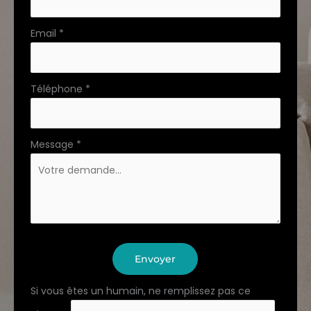
Email
*
Téléphone
*
Message
*
Envoyer
Si vous êtes un humain, ne remplissez pas ce